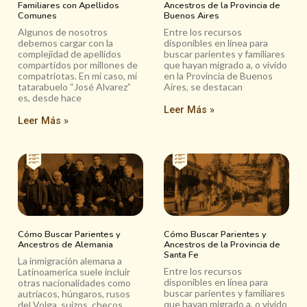
Familiares con Apellidos
Ancestros de la Provincia de
Comunes
Buenos Aires
Algunos de nosotros
Entre los recursos
debemos cargar con la
disponibles en línea para
complejidad de apellidos
buscar parientes y familiares
compartidos por millones de
que hayan migrado a, o vivido
compatriotas. En mi caso, mi
en la Provincia de Buenos
tatarabuelo “José Alvarez”
Aires, se destacan
es, desde hace
Leer Más »
Leer Más »
Cómo Buscar Parientes y
Cómo Buscar Parientes y
Ancestros de Alemania
Ancestros de la Provincia de
Santa Fe
La inmigración alemana a
Entre los recursos
Latinoamerica suele incluir
disponibles en línea para
otras nacionalidades como
buscar parientes y familiares
autríacos, húngaros, rusos
que hayan migrado a, o vivido
del Volga, suizos, checos,