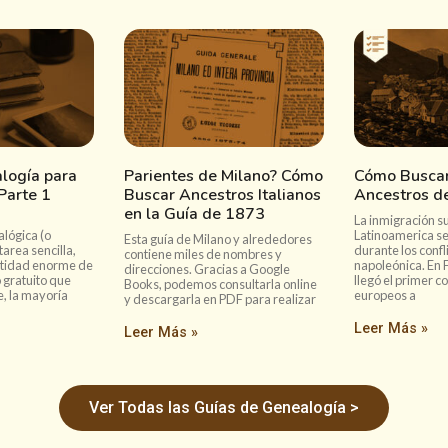
logía para
Parientes de Milano? Cómo
Cómo Buscar
 Parte 1
Buscar Ancestros Italianos
Ancestros de
en la Guía de 1873
La inmigración su
alógica (o
Latinoamerica se
Esta guía de Milano y alrededores
tarea sencilla,
durante los confl
contiene miles de nombres y
ntidad enorme de
napoleónica. En 
direcciones. Gracias a Google
 gratuito que
llegó el primer c
Books, podemos consultarla online
, la mayoría
europeos a
y descargarla en PDF para realizar
Leer Más »
Leer Más »
Ver Todas las Guías de Genealogía >