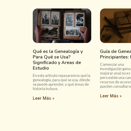
Qué es la Genealogía y
Guía de Genea
Para Qué se Usa?
Principiantes:
Significado y Areas de
Comenzar una
Estudio
investigación gene
mejorar una) no es 
En este artículo repasaremos qué la
pero existe una ca
genealogía, para qué se usa, dónde
recursos de acceso
se puede aprender, y qué áreas de
pueden consultarse
historia incluye.
Leer Más »
Leer Más »