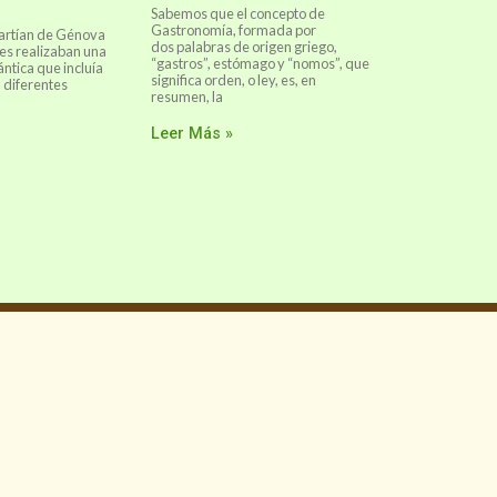
Sabemos que el concepto de
Gastronomía, formada por
partían de Génova
dos palabras de origen griego,
es realizaban una
“gastros”, estómago y “nomos”, que
ántica que incluía
significa orden, o ley, es, en
n diferentes
resumen, la
Leer Más »