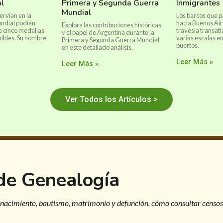
l
Primera y Segunda Guerra
Inmigrantes
Mundial
ervían en la
Los barcos que 
ndial podían
hacia Buenos Air
Explora las contribuciones históricas
de cinco medallas
travesía transatl
y el papel de Argentina durante la
ibles. Su nombre
varias escalas e
Primera y Segunda Guerra Mundial
puertos.
en este detallado análisis.
Leer Más »
Leer Más »
Ver Todos los Artículos >
 de Genealogía
 nacimiento, bautismo, matrimonio y defunción, cómo consultar censos