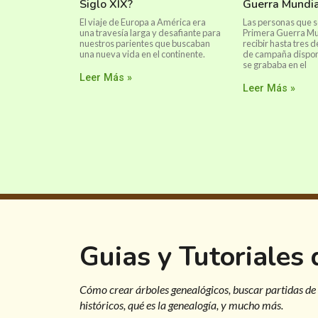
Siglo XIX?
Guerra Mundia
El viaje de Europa a América era
Las personas que s
una travesía larga y desafiante para
Primera Guerra Mu
nuestros parientes que buscaban
recibir hasta tres 
una nueva vida en el continente.
de campaña dispon
se grababa en el
Leer Más »
Leer Más »
Guias y Tutoriales
Cómo crear árboles genealógicos, buscar partidas de
históricos, qué es la genealogía, y mucho más.