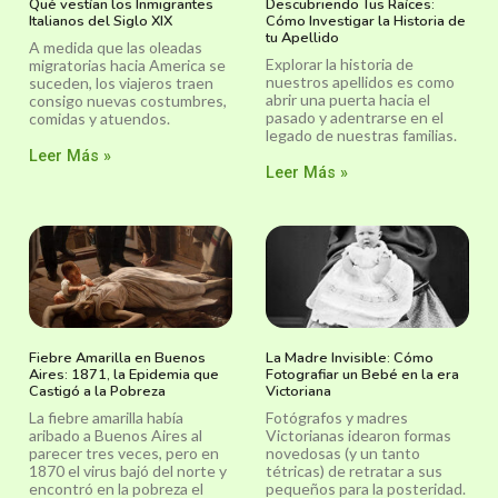
Qué vestían los Inmigrantes
Descubriendo Tus Raíces:
Italianos del Siglo XIX
Cómo Investigar la Historia de
tu Apellido
A medida que las oleadas
Explorar la historia de
migratorias hacia America se
nuestros apellidos es como
suceden, los viajeros traen
abrir una puerta hacia el
consigo nuevas costumbres,
pasado y adentrarse en el
comidas y atuendos.
legado de nuestras familias.
Leer Más »
Leer Más »
Fiebre Amarilla en Buenos
La Madre Invisible: Cómo
Aires: 1871, la Epidemia que
Fotografiar un Bebé en la era
Castigó a la Pobreza
Victoriana
La fiebre amarilla había
Fotógrafos y madres
aribado a Buenos Aires al
Victorianas idearon formas
parecer tres veces, pero en
novedosas (y un tanto
1870 el virus bajó del norte y
tétricas) de retratar a sus
encontró en la pobreza el
pequeños para la posteridad.