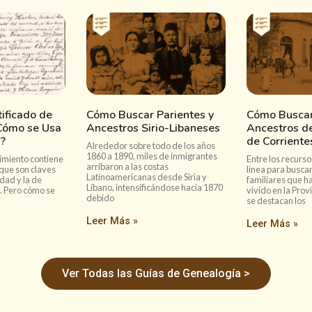
ificado de
Cómo Buscar Parientes y
Cómo Buscar
Cómo se Usa
Ancestros Sirio-Libaneses
Ancestros de
?
de Corriente
Alrededor sobre todo de los años
1860 a 1890, miles de inmigrantes
imiento contiene
Entre los recurso
arribaron a las costas
que son claves
línea para buscar
Latinoamericanas desde Siria y
dad y la de
familiares que h
Líbano, intensificándose hacia 1870
. Pero cómo se
vivido en la Prov
debido
se destacan los
Leer Más »
Leer Más »
Ver Todas las Guías de Genealogía >