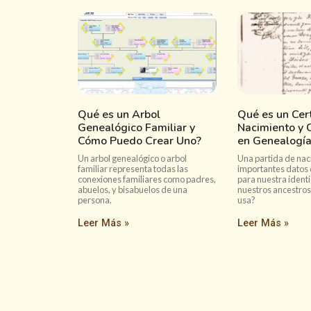
Qué es un Arbol
Qué es un Cert
Genealógico Familiar y
Nacimiento y 
Cómo Puedo Crear Uno?
en Genealogía
Un arbol genealógico o arbol
Una partida de nac
familiar representa todas las
importantes datos 
conexiones familiares como padres,
para nuestra identi
abuelos, y bisabuelos de una
nuestros ancestros
persona.
usa?
Leer Más »
Leer Más »