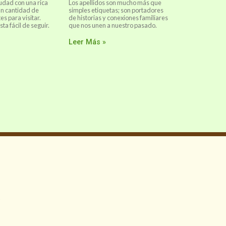
udad con una rica
Los apellidos son mucho más que
an cantidad de
simples etiquetas; son portadores
es para visitar.
de historias y conexiones familiares
sta fácil de seguir.
que nos unen a nuestro pasado.
Leer Más »