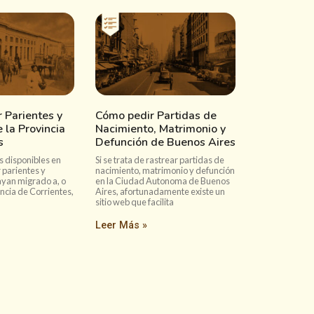
 Parientes y
Cómo pedir Partidas de
 la Provincia
Nacimiento, Matrimonio y
s
Defunción de Buenos Aires
s disponibles en
Si se trata de rastrear partidas de
 parientes y
nacimiento, matrimonio y defunción
ayan migrado a, o
en la Ciudad Autonoma de Buenos
incia de Corrientes,
Aires, afortunadamente existe un
sitio web que facilita
Leer Más »