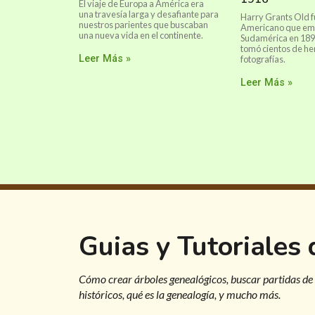
El viaje de Europa a América era
una travesía larga y desafiante para
Harry Grants Old f
nuestros parientes que buscaban
Americano que emi
una nueva vida en el continente.
Sudamérica en 1899
tomó cientos de he
Leer Más »
fotografías.
Leer Más »
Guias y Tutoriales
Cómo crear árboles genealógicos, buscar partidas de
históricos, qué es la genealogía, y mucho más.