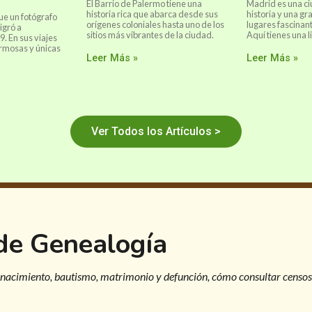
El Barrio de Palermo tiene una
Madrid es una ci
historia rica que abarca desde sus
historia y una gr
ue un fotógrafo
orígenes coloniales hasta uno de los
lugares fascinant
gró a
sitios más vibrantes de la ciudad.
Aquí tienes una li
. En sus viajes
rmosas y únicas
Leer Más »
Leer Más »
Ver Todos los Artículos >
 de Genealogía
 nacimiento, bautismo, matrimonio y defunción, cómo consultar censos