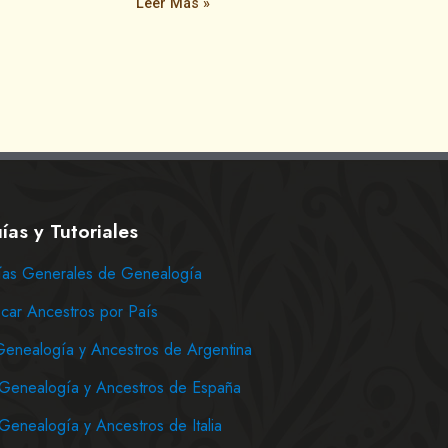
Leer Más »
ías y Tutoriales
as Generales de Genealogía
car Ancestros por País
Genealogía y Ancestros de Argentina
Genealogía y Ancestros de España
Genealogía y Ancestros de Italia