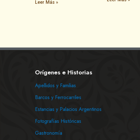
Leer Más »
Orígenes e Historias
Apellidos y Familias
Barcos y Ferrocarriles
Estancias y Palacios Argentinos
Fotografías Históricas
Gastronomía