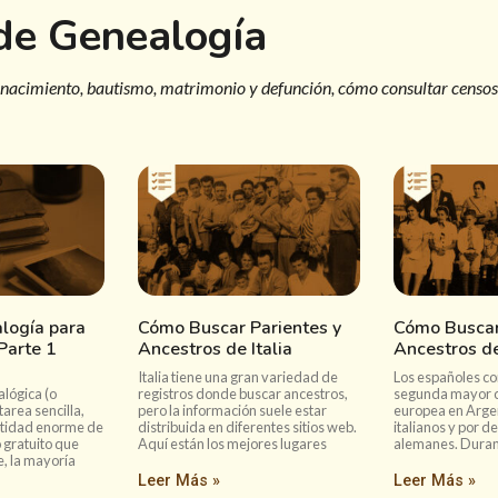
 de Genealogía
 nacimiento, bautismo, matrimonio y defunción, cómo consultar censos
logía para
Cómo Buscar Parientes y
Cómo Buscar
 Parte 1
Ancestros de Italia
Ancestros d
Italia tiene una gran variedad de
Los españoles co
alógica (o
registros donde buscar ancestros,
segunda mayor 
tarea sencilla,
pero la información suele estar
europea en Argen
ntidad enorme de
distribuida en diferentes sitios web.
italianos y por d
 gratuito que
Aquí están los mejores lugares
alemanes. Durant
, la mayoría
Leer Más »
Leer Más »