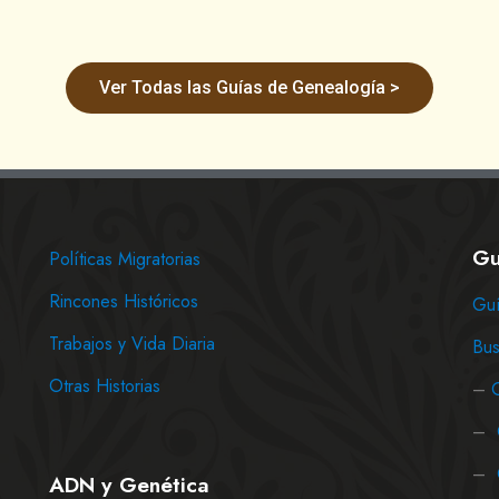
Ver Todas las Guías de Genealogía >
Gu
Políticas Migratorias
Rincones Históricos
Guí
Trabajos y Vida Diaria
Bus
Otras Historias
–
–
–
ADN y Genética