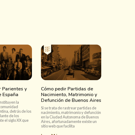
 Parientes y
Cómo pedir Partidas de
e España
Nacimiento, Matrimonio y
Defunción de Buenos Aires
nstituyen la
comunidad
Si se trata de rastrear partidas de
tina, detrás de los
nacimiento, matrimonio y defunción
elante de los
en la Ciudad Autonoma de Buenos
e el siglo XX que
Aires, afortunadamente existe un
sitio web que facilita