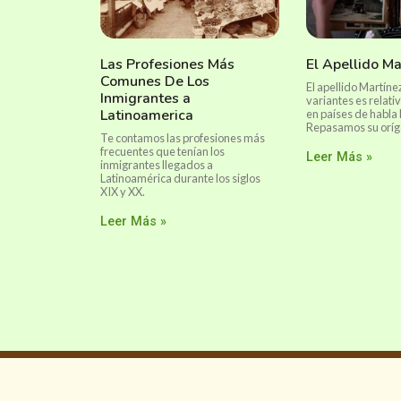
Las Profesiones Más
El Apellido Ma
Comunes De Los
El apellido Martíne
Inmigrantes a
variantes es rela
Latinoamerica
en países de habla
Repasamos su oríge
Te contamos las profesiones más
frecuentes que tenían los
Leer Más »
inmigrantes llegados a
Latinoamérica durante los siglos
XIX y XX.
Leer Más »