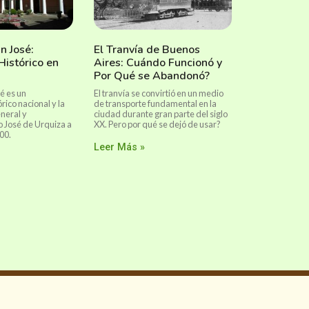
n José:
El Tranvía de Buenos
istórico en
Aires: Cuándo Funcionó y
Por Qué se Abandonó?
sé es un
El tranvía se convirtió en un medio
ico nacional y la
de transporte fundamental en la
eneral y
ciudad durante gran parte del siglo
 José de Urquiza a
XX. Pero por qué se dejó de usar?
00.
Leer Más »