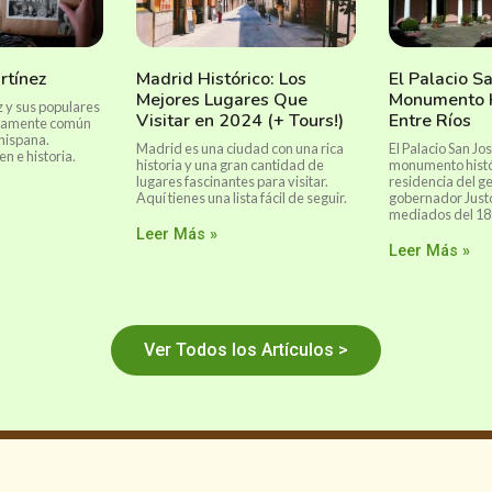
rtínez
Madrid Histórico: Los
El Palacio Sa
Mejores Lugares Que
Monumento H
z y sus populares
Visitar en 2024 (+ Tours!)
Entre Ríos
tivamente común
 hispana.
Madrid es una ciudad con una rica
El Palacio San Jo
n e historia.
historia y una gran cantidad de
monumento histór
lugares fascinantes para visitar.
residencia del g
Aquí tienes una lista fácil de seguir.
gobernador Justo
mediados del 18
Leer Más »
Leer Más »
Ver Todos los Artículos >