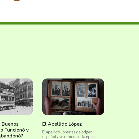
e Buenos
El Apellido López
o Funcionó y
El apellido López es de origen
Abandonó?
español y se remonta a la época