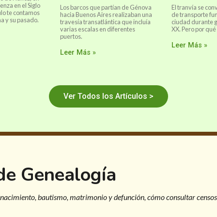
nza en el Siglo
Los barcos que partían de Génova
El tranvía se con
culo te contamos
hacia Buenos Aires realizaban una
de transporte fu
na y su pasado.
travesía transatlántica que incluía
ciudad durante g
varias escalas en diferentes
XX. Pero por qué
puertos.
Leer Más »
Leer Más »
Ver Todos los Artículos >
 de Genealogía
 nacimiento, bautismo, matrimonio y defunción, cómo consultar censos