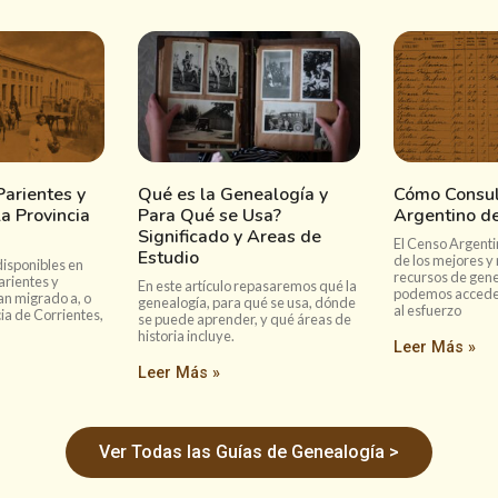
arientes y
Qué es la Genealogía y
Cómo Consul
a Provincia
Para Qué se Usa?
Argentino d
Significado y Areas de
El Censo Argenti
Estudio
de los mejores y
disponibles en
recursos de gene
arientes y
En este artículo repasaremos qué la
podemos acceder 
an migrado a, o
genealogía, para qué se usa, dónde
al esfuerzo
cia de Corrientes,
se puede aprender, y qué áreas de
historia incluye.
Leer Más »
Leer Más »
Ver Todas las Guías de Genealogía >