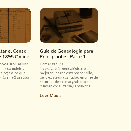
tar el Censo
Guía de Genealogía para
e 1895 Online
Principiantes: Parte 1
no de 1895 es uno
Comenzar una
 más completos
investigación genealógica (o
alogía a los que
mejorar una) no es tarea sencilla,
(online!) gracias
pero existe una cantidad enorme de
recursos de acceso gratuito que
pueden consultarse, la mayoría
Leer Más »