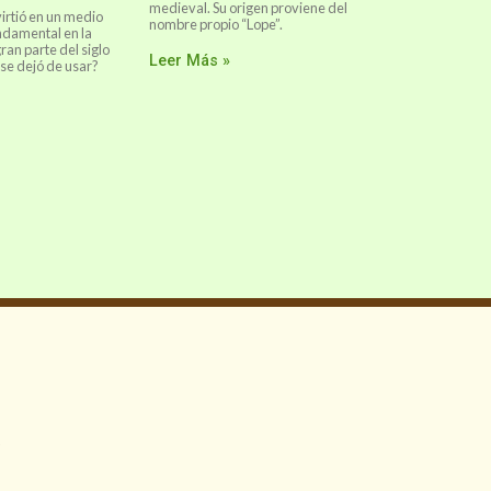
medieval. Su origen proviene del
virtió en un medio
nombre propio “Lope”.
ndamental en la
ran parte del siglo
Leer Más »
 se dejó de usar?