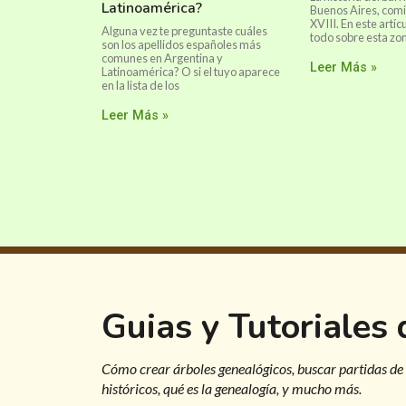
Latinoamérica?
Buenos Aires, comie
XVIII. En este artí
Alguna vez te preguntaste cuáles
todo sobre esta zo
son los apellidos españoles más
comunes en Argentina y
Leer Más »
Latinoamérica? O si el tuyo aparece
en la lista de los
Leer Más »
Guias y Tutoriales
Cómo crear árboles genealógicos, buscar partidas de
históricos, qué es la genealogía, y mucho más.