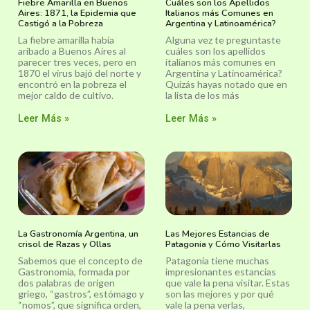
Fiebre Amarilla en Buenos
Cuáles son los Apellidos
Aires: 1871, la Epidemia que
Italianos más Comunes en
Castigó a la Pobreza
Argentina y Latinoamérica?
La fiebre amarilla había
Alguna vez te preguntaste
aribado a Buenos Aires al
cuáles son los apellidos
parecer tres veces, pero en
italianos más comunes en
1870 el virus bajó del norte y
Argentina y Latinoamérica?
encontró en la pobreza el
Quizás hayas notado que en
mejor caldo de cultivo.
la lista de los más
Leer Más »
Leer Más »
La Gastronomía Argentina, un
Las Mejores Estancias de
crisol de Razas y Ollas
Patagonia y Cómo Visitarlas
Sabemos que el concepto de
Patagonia tiene muchas
Gastronomía, formada por
impresionantes estancias
dos palabras de origen
que vale la pena visitar. Estas
griego, “gastros”, estómago y
son las mejores y por qué
“nomos”, que significa orden,
vale la pena verlas,