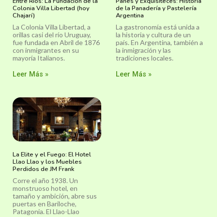
Entre Ríos: La Fundación de la
Panes y Exquisiteces: Historia
Colonia Villa Libertad (hoy
de la Panadería y Pastelería
Chajarí)
Argentina
La Colonia Villa Libertad, a
La gastronomía está unida a
orillas casi del río Uruguay,
la historia y cultura de un
fue fundada en Abril de 1876
país. En Argentina, también a
con inmigrantes en su
la inmigración y las
mayoría Italianos.
tradiciones locales.
Leer Más »
Leer Más »
La Elite y el Fuego: El Hotel
Llao Llao y los Muebles
Perdidos de JM Frank
Corre el año 1938. Un
monstruoso hotel, en
tamaño y ambición, abre sus
puertas en Bariloche,
Patagonia. El Llao-Llao