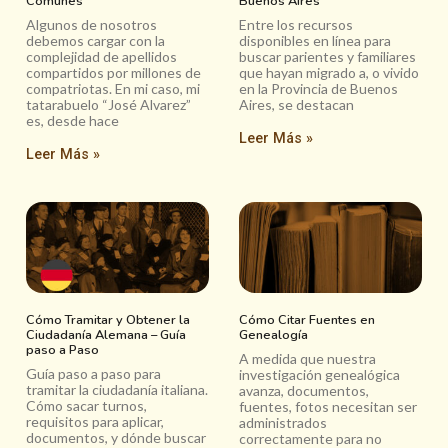
Comunes
Buenos Aires
Algunos de nosotros
Entre los recursos
debemos cargar con la
disponibles en línea para
complejidad de apellidos
buscar parientes y familiares
compartidos por millones de
que hayan migrado a, o vivido
compatriotas. En mi caso, mi
en la Provincia de Buenos
tatarabuelo “José Alvarez”
Aires, se destacan
es, desde hace
Leer Más »
Leer Más »
Cómo Tramitar y Obtener la
Cómo Citar Fuentes en
Ciudadanía Alemana – Guía
Genealogía
paso a Paso
A medida que nuestra
Guía paso a paso para
investigación genealógica
tramitar la ciudadanía italiana.
avanza, documentos,
Cómo sacar turnos,
fuentes, fotos necesitan ser
requisitos para aplicar,
administrados
documentos, y dónde buscar
correctamente para no