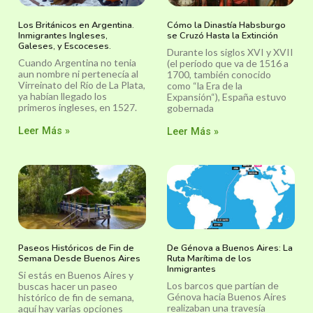
Los Británicos en Argentina.
Cómo la Dinastía Habsburgo
Inmigrantes Ingleses,
se Cruzó Hasta la Extinción
Galeses, y Escoceses.
Durante los siglos XVI y XVII
Cuando Argentina no tenia
(el período que va de 1516 a
aun nombre ni pertenecía al
1700, también conocido
Virreinato del Río de La Plata,
como “la Era de la
ya habían llegado los
Expansión“), España estuvo
primeros ingleses, en 1527.
gobernada
Leer Más »
Leer Más »
Paseos Históricos de Fin de
De Génova a Buenos Aires: La
Semana Desde Buenos Aires
Ruta Marítima de los
Inmigrantes
Si estás en Buenos Aires y
Los barcos que partían de
buscas hacer un paseo
Génova hacia Buenos Aires
histórico de fin de semana,
realizaban una travesía
aquí hay varias opciones