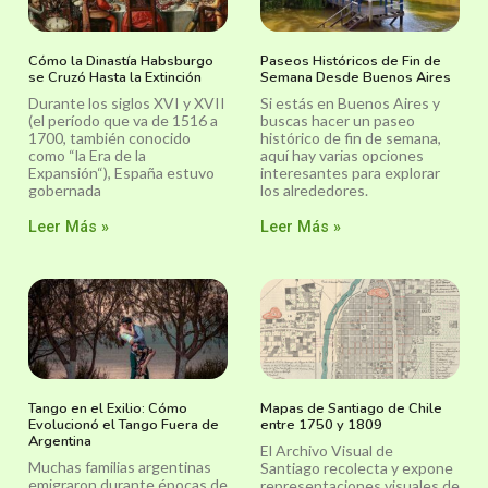
Cómo la Dinastía Habsburgo
Paseos Históricos de Fin de
se Cruzó Hasta la Extinción
Semana Desde Buenos Aires
Durante los siglos XVI y XVII
Si estás en Buenos Aires y
(el período que va de 1516 a
buscas hacer un paseo
1700, también conocido
histórico de fin de semana,
como “la Era de la
aquí hay varias opciones
Expansión“), España estuvo
interesantes para explorar
gobernada
los alrededores.
Leer Más »
Leer Más »
Tango en el Exilio: Cómo
Mapas de Santiago de Chile
Evolucionó el Tango Fuera de
entre 1750 y 1809
Argentina
El Archivo Visual de
Muchas familias argentinas
Santiago recolecta y expone
emigraron durante épocas de
representaciones visuales de