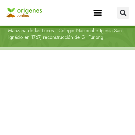
Manzana de las Luces - Colegio Nacional e Iglesia San
Ignácio en 1767, reconstrucción de G. Furlong.