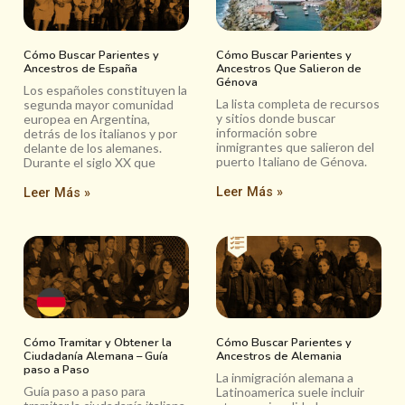
Cómo Buscar Parientes y
Cómo Buscar Parientes y
Ancestros de España
Ancestros Que Salieron de
Génova
Los españoles constituyen la
La lista completa de recursos
segunda mayor comunidad
y sitios donde buscar
europea en Argentina,
información sobre
detrás de los italianos y por
inmigrantes que salieron del
delante de los alemanes.
puerto Italiano de Génova.
Durante el siglo XX que
Leer Más »
Leer Más »
Cómo Tramitar y Obtener la
Cómo Buscar Parientes y
Ciudadanía Alemana – Guía
Ancestros de Alemania
paso a Paso
La inmigración alemana a
Guía paso a paso para
Latinoamerica suele incluir