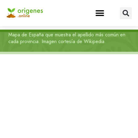
Mapa de España que muestra el apellido más común en
cada provincia. Imagen cortesía de Wikipedia.