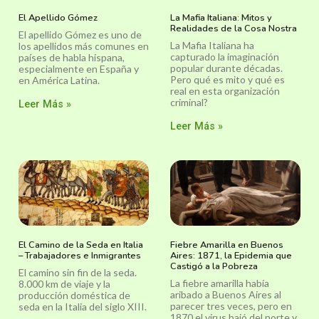
El Apellido Gómez
La Mafia Italiana: Mitos y
Realidades de la Cosa Nostra
El apellido Gómez es uno de
La Mafia Italiana ha
los apellidos más comunes en
capturado la imaginación
países de habla hispana,
popular durante décadas.
especialmente en España y
Pero qué es mito y qué es
en América Latina.
real en esta organización
criminal?
Leer Más »
Leer Más »
El Camino de la Seda en Italia
Fiebre Amarilla en Buenos
– Trabajadores e Inmigrantes
Aires: 1871, la Epidemia que
Castigó a la Pobreza
El camino sin fin de la seda.
La fiebre amarilla había
8.000 km de viaje y la
aribado a Buenos Aires al
producción doméstica de
parecer tres veces, pero en
seda en la Italia del siglo XIII.
1870 el virus bajó del norte y