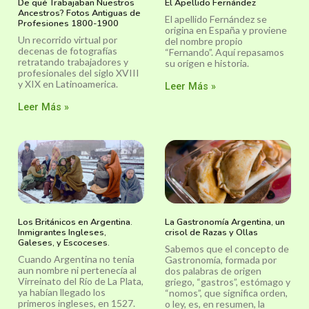
De qué Trabajaban Nuestros
El Apellido Fernández
Ancestros? Fotos Antiguas de
El apellido Fernández se
Profesiones 1800-1900
origina en España y proviene
Un recorrido virtual por
del nombre propio
decenas de fotografías
“Fernando”. Aquí repasamos
retratando trabajadores y
su orígen e historia.
profesionales del siglo XVIII
y XIX en Latinoamerica.
Leer Más »
Leer Más »
Los Británicos en Argentina.
La Gastronomía Argentina, un
Inmigrantes Ingleses,
crisol de Razas y Ollas
Galeses, y Escoceses.
Sabemos que el concepto de
Cuando Argentina no tenia
Gastronomía, formada por
aun nombre ni pertenecía al
dos palabras de origen
Virreinato del Río de La Plata,
griego, “gastros”, estómago y
ya habían llegado los
“nomos”, que significa orden,
primeros ingleses, en 1527.
o ley, es, en resumen, la