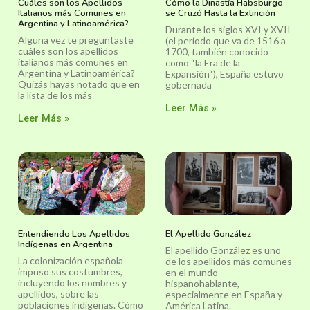
Cuáles son los Apellidos
Cómo la Dinastía Habsburgo
Italianos más Comunes en
se Cruzó Hasta la Extinción
Argentina y Latinoamérica?
Durante los siglos XVI y XVII
Alguna vez te preguntaste
(el período que va de 1516 a
cuáles son los apellidos
1700, también conocido
italianos más comunes en
como “la Era de la
Argentina y Latinoamérica?
Expansión“), España estuvo
Quizás hayas notado que en
gobernada
la lista de los más
Leer Más »
Leer Más »
Entendiendo Los Apellidos
El Apellido González
Indígenas en Argentina
El apellido González es uno
La colonización española
de los apellidos más comunes
impuso sus costumbres,
en el mundo
incluyendo los nombres y
hispanohablante,
apellidos, sobre las
especialmente en España y
poblaciones indígenas. Cómo
América Latina.