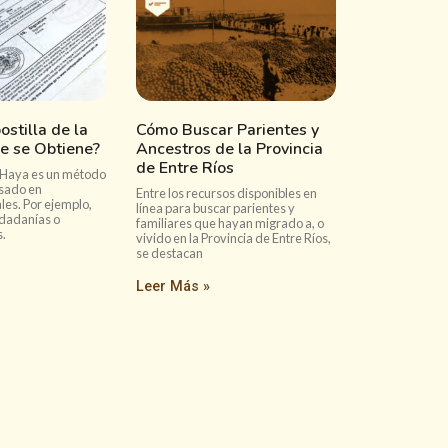
ostilla de la
Cómo Buscar Parientes y
e se Obtiene?
Ancestros de la Provincia
de Entre Ríos
la Haya es un método
usado en
Entre los recursos disponibles en
es. Por ejemplo,
línea para buscar parientes y
udadanías o
familiares que hayan migrado a, o
s.
vivido en la Provincia de Entre Ríos,
se destacan
Leer Más »