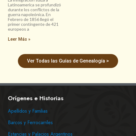
Latinoamerica se profundizó
durante los conflictos de la
guerra napoleónica. En
Febrero de 1856 llegó el
primer contingente de 421
europeos a
Leer Más »
Ver Todas las Guías de Genealogía >
Orígenes e Historias
Apellidos y Familias
Barcos y Ferrocarriles
Estancias y Palacios Argentinos