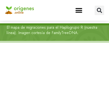
El mapa de migraciones para el Haplogrupo R (nuestra
línea). Imagen cortesía de FamilyTreeDNA.