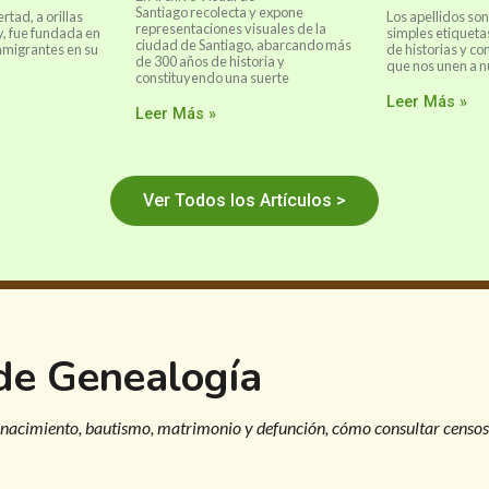
Santiago recolecta y expone
ertad, a orillas
Los apellidos s
representaciones visuales de la
y, fue fundada en
simples etiqueta
ciudad de Santiago, abarcando más
inmigrantes en su
de historias y co
de 300 años de historia y
que nos unen a n
constituyendo una suerte
Leer Más »
Leer Más »
Ver Todos los Artículos >
 de Genealogía
 nacimiento, bautismo, matrimonio y defunción, cómo consultar censos