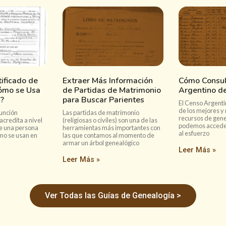
ificado de
Extraer Más Información
Cómo Consul
ómo se Usa
de Partidas de Matrimonio
Argentino d
?
para Buscar Parientes
El Censo Argenti
de los mejores y
unción
Las partidas de matrimonio
recursos de gene
 acredita a nivel
(religiosas o civiles) son una de las
podemos acceder 
de una persona
herramientas más importantes con
al esfuerzo
o se usan en
las que contamos al momento de
armar un árbol genealógico
Leer Más »
Leer Más »
Ver Todas las Guías de Genealogía >