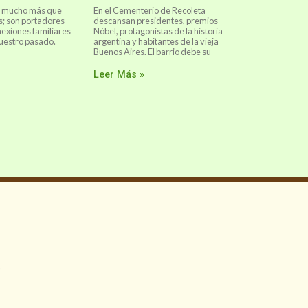
on mucho más que
En el Cementerio de Recoleta
s; son portadores
descansan presidentes, premios
nexiones familiares
Nóbel, protagonistas de la historia
uestro pasado.
argentina y habitantes de la vieja
Buenos Aires. El barrio debe su
Leer Más »