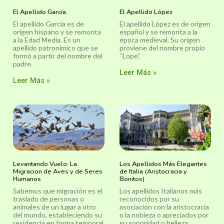
El Apellido García
El Apellido López
El apellido García es de
El apellido López es de origen
origen hispano y se remonta
español y se remonta a la
a la Edad Media. Es un
época medieval. Su origen
apellido patronímico que se
proviene del nombre propio
formó a partir del nombre del
“Lope”.
padre.
Leer Más »
Leer Más »
Levantando Vuelo: La
Los Apellidos Más Elegantes
Migracion de Aves y de Seres
de Italia (Aristocracia y
Humanos
Bonitos)
Sabemos que migración es el
Los apellidos Italianos más
traslado de personas o
reconocidos por su
animales de un lugar a otro
asociación con la aristocracia
del mundo, estableciendo su
o la nobleza o apreciados por
residencia en forma temporal
su sonoridad o belleza.