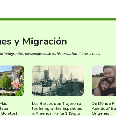
nes y Migración
e inmigrantes, personajes ilustres, historias familiares y más.
 Más
Los Barcos que Trajeron a
De Dónde Pr
talia
los Inmigrantes Españoles
Apellido? B
y Bonitos)
a América: Parte 1 (Siglo
Orígenes