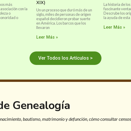
XIX)
anos más
La historia de lo
asociación con la
fascinante venta
Un un proceso que duró más de un
bleza o
Descrube los orí
siglo, miles de personas de orígen
sonoridad o
la ayuda de esta 
español decidieron probar suerte
en América. Los barcos que los
Leer Más »
llevaron
Leer Más »
Ver Todos los Artículos >
 de Genealogía
 nacimiento, bautismo, matrimonio y defunción, cómo consultar censos