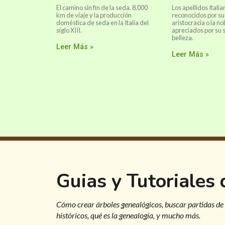
El camino sin fin de la seda. 8.000
Los apellidos Itali
km de viaje y la producción
reconocidos por su 
doméstica de seda en la Italia del
aristocracia o la no
siglo XIII.
apreciados por su 
belleza.
Leer Más »
Leer Más »
Guias y Tutoriales
Cómo crear árboles genealógicos, buscar partidas de
históricos, qué es la genealogía, y mucho más.