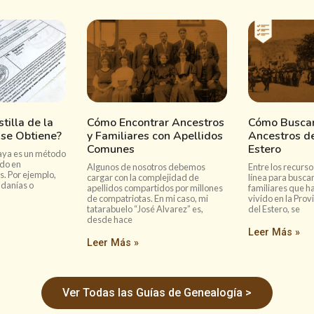
tilla de la
Cómo Encontrar Ancestros
Cómo Buscar
se Obtiene?
y Familiares con Apellidos
Ancestros d
Comunes
Estero
Haya es un método
ado en
Algunos de nosotros debemos
Entre los recurso
. Por ejemplo,
cargar con la complejidad de
línea para buscar
adanías o
apellidos compartidos por millones
familiares que h
de compatriotas. En mi caso, mi
vivido en la Prov
tatarabuelo “José Alvarez” es,
del Estero, se
desde hace
Leer Más »
Leer Más »
Ver Todas las Guías de Genealogía >