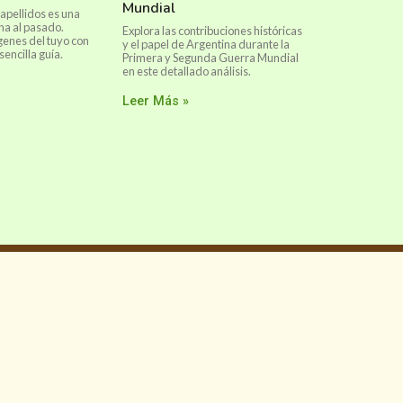
Mundial
s apellidos es una
na al pasado.
Explora las contribuciones históricas
genes del tuyo con
y el papel de Argentina durante la
sencilla guía.
Primera y Segunda Guerra Mundial
en este detallado análisis.
Leer Más »