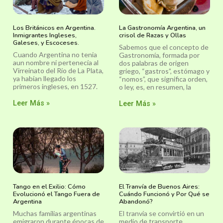
Los Británicos en Argentina.
La Gastronomía Argentina, un
Inmigrantes Ingleses,
crisol de Razas y Ollas
Galeses, y Escoceses.
Sabemos que el concepto de
Cuando Argentina no tenia
Gastronomía, formada por
aun nombre ni pertenecía al
dos palabras de origen
Virreinato del Río de La Plata,
griego, “gastros”, estómago y
ya habían llegado los
“nomos”, que significa orden,
primeros ingleses, en 1527.
o ley, es, en resumen, la
Leer Más »
Leer Más »
Tango en el Exilio: Cómo
El Tranvía de Buenos Aires:
Evolucionó el Tango Fuera de
Cuándo Funcionó y Por Qué se
Argentina
Abandonó?
Muchas familias argentinas
El tranvía se convirtió en un
emigraron durante épocas de
medio de transporte