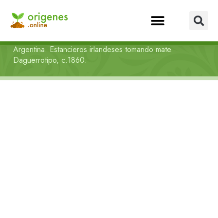
Argentina. Estancieros irlandeses tomando mate.
Daguerrotipo, c.1860.