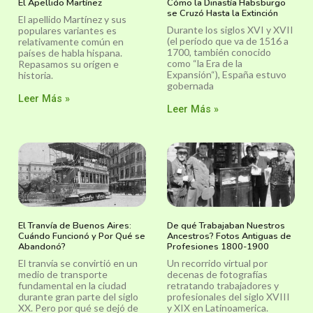
El Apellido Martínez
Cómo la Dinastía Habsburgo
se Cruzó Hasta la Extinción
El apellido Martínez y sus
Durante los siglos XVI y XVII
populares variantes es
(el período que va de 1516 a
relativamente común en
1700, también conocido
países de habla hispana.
como “la Era de la
Repasamos su orígen e
Expansión“), España estuvo
historia.
gobernada
Leer Más »
Leer Más »
El Tranvía de Buenos Aires:
De qué Trabajaban Nuestros
Cuándo Funcionó y Por Qué se
Ancestros? Fotos Antiguas de
Abandonó?
Profesiones 1800-1900
El tranvía se convirtió en un
Un recorrido virtual por
medio de transporte
decenas de fotografías
fundamental en la ciudad
retratando trabajadores y
durante gran parte del siglo
profesionales del siglo XVIII
XX. Pero por qué se dejó de
y XIX en Latinoamerica.