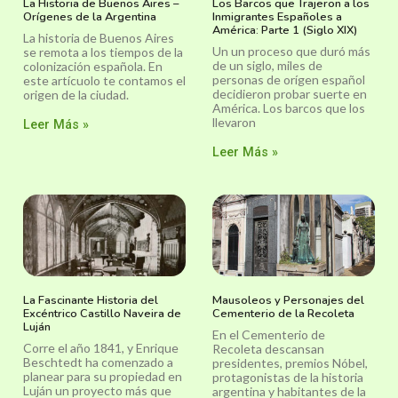
La Historia de Buenos Aires –
Los Barcos que Trajeron a los
Orígenes de la Argentina
Inmigrantes Españoles a
América: Parte 1 (Siglo XIX)
La historia de Buenos Aires
Un un proceso que duró más
se remota a los tiempos de la
de un siglo, miles de
colonización española. En
personas de orígen español
este artícuolo te contamos el
decidieron probar suerte en
origen de la ciudad.
América. Los barcos que los
llevaron
Leer Más »
Leer Más »
La Fascinante Historia del
Mausoleos y Personajes del
Excéntrico Castillo Naveira de
Cementerio de la Recoleta
Luján
En el Cementerio de
Corre el año 1841, y Enrique
Recoleta descansan
Beschtedt ha comenzado a
presidentes, premios Nóbel,
planear para su propiedad en
protagonistas de la historia
Luján un proyecto más que
argentina y habitantes de la