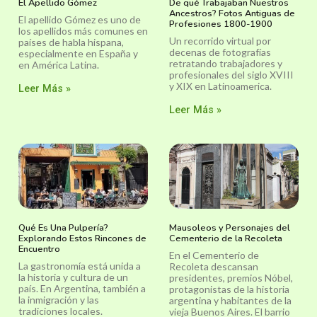
El Apellido Gómez
De qué Trabajaban Nuestros
Ancestros? Fotos Antiguas de
El apellido Gómez es uno de
Profesiones 1800-1900
los apellidos más comunes en
Un recorrido virtual por
países de habla hispana,
decenas de fotografías
especialmente en España y
retratando trabajadores y
en América Latina.
profesionales del siglo XVIII
y XIX en Latinoamerica.
Leer Más »
Leer Más »
Qué Es Una Pulpería?
Mausoleos y Personajes del
Explorando Estos Rincones de
Cementerio de la Recoleta
Encuentro
En el Cementerio de
La gastronomía está unida a
Recoleta descansan
la historia y cultura de un
presidentes, premios Nóbel,
país. En Argentina, también a
protagonistas de la historia
la inmigración y las
argentina y habitantes de la
tradiciones locales.
vieja Buenos Aires. El barrio