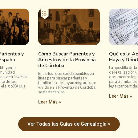
arientes y
Cómo Buscar Parientes y
Qué es la Ap
 España
Ancestros de la Provincia
Haya y Dónd
de Córdoba
tituyen la
La apostilla de 
omunidad
de legalización 
Entre los recursos disponibles en
na, detrás de los
documentos legal
línea para buscar parientes y
nte de los
para tramitar ci
familiares que hayan migrado a, o
el siglo XX que
legalizar partida
vivido en la Provincia de Córdoba,
se destacan los
Leer Más »
Leer Más »
Ver Todas las Guías de Genealogía >