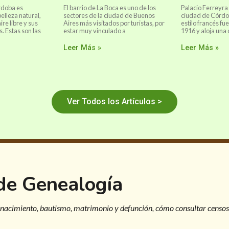
rdoba es
El barrio de La Boca es uno de los
Palacio Ferreyra 
elleza natural,
sectores de la ciudad de Buenos
ciudad de Córdob
ire libre y sus
Aires más visitados por turistas, por
estilo francés fu
. Estas son las
estar muy vinculado a
1916 y aloja una 
Leer Más »
Leer Más »
Ver Todos los Artículos >
 de Genealogía
 nacimiento, bautismo, matrimonio y defunción, cómo consultar censos