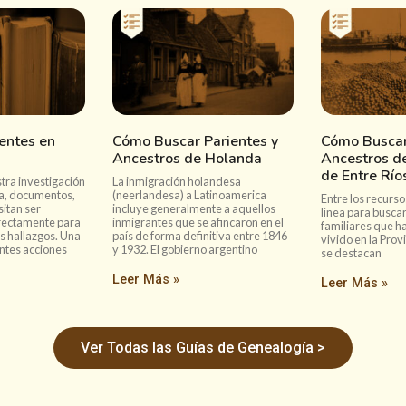
entes en
Cómo Buscar Parientes y
Cómo Buscar
Ancestros de Holanda
Ancestros de
de Entre Río
ra investigación
La inmigración holandesa
a, documentos,
(neerlandesa) a Latinoamerica
Entre los recurso
sitan ser
incluye generalmente a aquellos
línea para buscar
rectamente para
inmigrantes que se afincaron en el
familiares que h
s hallazgos. Una
país de forma definitiva entre 1846
vivido en la Prov
ntes acciones
y 1932. El gobierno argentino
se destacan
Leer Más »
Leer Más »
Ver Todas las Guías de Genealogía >