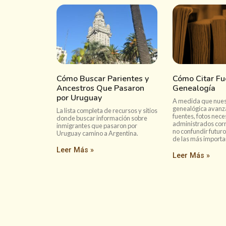
Cómo Buscar Parientes y
Cómo Citar Fu
Ancestros Que Pasaron
Genealogía
por Uruguay
A medida que nuest
genealógica avanz
La lista completa de recursos y sitios
fuentes, fotos nece
donde buscar información sobre
administrados cor
inmigrantes que pasaron por
no confundir futuro
Uruguay camino a Argentina.
de las más importa
Leer Más »
Leer Más »