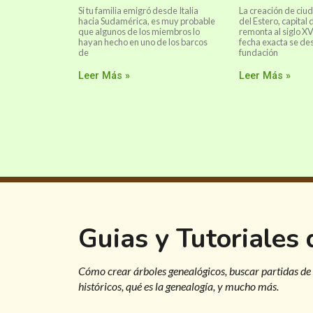
Si tu familia emigró desde Italia
La creación de ciu
hacia Sudamérica, es muy probable
del Estero, capital 
que algunos de los miembros lo
remonta al siglo X
hayan hecho en uno de los barcos
fecha exacta se de
de
fundación
Leer Más »
Leer Más »
Guias y Tutoriales
Cómo crear árboles genealógicos, buscar partidas de
históricos, qué es la genealogía, y mucho más.