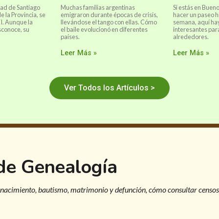
dad de Santiago
Muchas familias argentinas
Si estás en Buen
de la Provincia, se
emigraron durante épocas de crisis,
hacer un paseo hi
VI. Aunque la
llevándose el tango con ellas. Cómo
semana, aquí hay
sconoce, su
el baile evolucionó en diferentes
interesantes para
países.
alrededores.
Leer Más »
Leer Más »
Ver Todos los Artículos >
 de Genealogía
 nacimiento, bautismo, matrimonio y defunción, cómo consultar censos