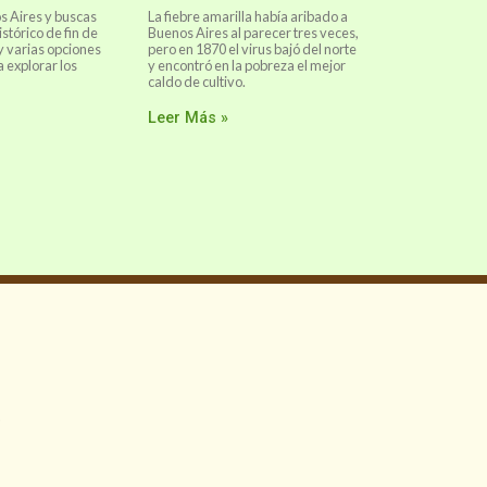
os Aires y buscas
La fiebre amarilla había aribado a
stórico de fin de
Buenos Aires al parecer tres veces,
 varias opciones
pero en 1870 el virus bajó del norte
 explorar los
y encontró en la pobreza el mejor
caldo de cultivo.
Leer Más »