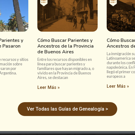
arientes y
Cómo Buscar Parientes y
Cómo Buscar
e Pasaron
Ancestros de la Provincia
Ancestros de
de Buenos Aires
La inmigración su
Latinoamerica se
 recursos y sitios
Entre los recursos disponibles en
durante los confl
rmación sobre
línea para buscar parientes y
napoleónica. En 
asaron por
familiares que hayan migrado a, o
llegó el primer c
Argentina.
vivido en la Provincia de Buenos
europeos a
Aires, se destacan
Leer Más »
Leer Más »
Ver Todas las Guías de Genealogía >