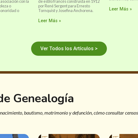
asociación con la
de estilo francés construída en 1912
bleza o
por René Sergent para Ernesto
Leer Más »
sonoridad o
Tornquist y Josefina Anchorena.
Leer Más »
Ver Todos los Artículos >
 de Genealogía
 nacimiento, bautismo, matrimonio y defunción, cómo consultar censos