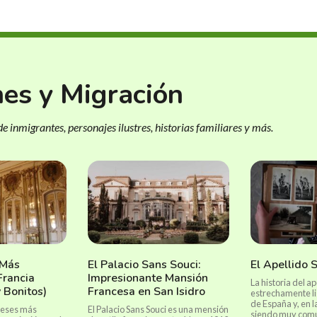
nes y Migración
e inmigrantes, personajes ilustres, historias familiares y más.
 Más
El Palacio Sans Souci:
El Apellido 
Francia
Impresionante Mansión
La historia del a
y Bonitos)
Francesa en San Isidro
estrechamente lig
de España y, en l
ceses más
El Palacio Sans Souci es una mensión
siendo muy común