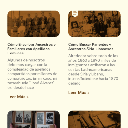
Cómo Encontrar Ancestros y
Cómo Buscar Parientes y
Familiares con Apellidos
Ancestros Sirio-Libaneses
Comunes
Alrededor sobre todo de los
Algunos de nosotros
años 1860 a 1890, miles de
debemos cargar con la
inmigrantes arribaron a las
complejidad de apellidos
costas Latinoamericanas
compartidos por millones de
desde Siria y Líbano,
compatriotas. En mi caso, mi
intensificándose hacia 1870
tatarabuelo “José Alvarez”
debido
es, desde hace
Leer Más »
Leer Más »