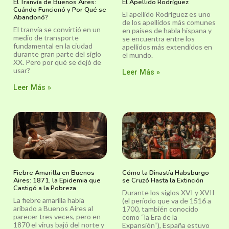
El Tranvía de Buenos Aires:
El Apellido Rodríguez
Cuándo Funcionó y Por Qué se
El apellido Rodríguez es uno
Abandonó?
de los apellidos más comunes
El tranvía se convirtió en un
en países de habla hispana y
medio de transporte
se encuentra entre los
fundamental en la ciudad
apellidos más extendidos en
durante gran parte del siglo
el mundo.
XX. Pero por qué se dejó de
usar?
Leer Más »
Leer Más »
Fiebre Amarilla en Buenos
Cómo la Dinastía Habsburgo
Aires: 1871, la Epidemia que
se Cruzó Hasta la Extinción
Castigó a la Pobreza
Durante los siglos XVI y XVII
La fiebre amarilla había
(el período que va de 1516 a
aribado a Buenos Aires al
1700, también conocido
parecer tres veces, pero en
como “la Era de la
1870 el virus bajó del norte y
Expansión“), España estuvo