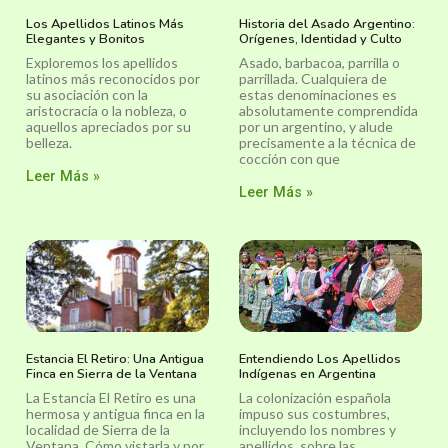
Los Apellidos Latinos Más
Historia del Asado Argentino:
Elegantes y Bonitos
Orígenes, Identidad y Culto
Exploremos los apellidos
Asado, barbacoa, parrilla o
latinos más reconocidos por
parrillada. Cualquiera de
su asociación con la
estas denominaciones es
aristocracia o la nobleza, o
absolutamente comprendida
aquellos apreciados por su
por un argentino, y alude
belleza.
precisamente a la técnica de
cocción con que
Leer Más »
Leer Más »
Estancia El Retiro: Una Antigua
Entendiendo Los Apellidos
Finca en Sierra de la Ventana
Indígenas en Argentina
La Estancia El Retiro es una
La colonización española
hermosa y antigua finca en la
impuso sus costumbres,
localidad de Sierra de la
incluyendo los nombres y
Ventana. Cómo vistarla y por
apellidos, sobre las