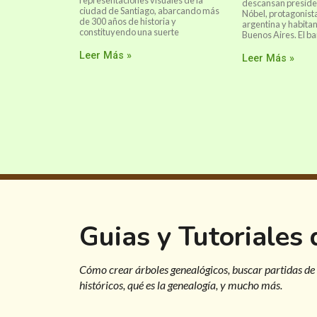
representaciones visuales de la
descansan preside
ciudad de Santiago, abarcando más
Nóbel, protagonista
de 300 años de historia y
argentina y habitan
constituyendo una suerte
Buenos Aires. El ba
Leer Más »
Leer Más »
Guias y Tutoriales
Cómo crear árboles genealógicos, buscar partidas de
históricos, qué es la genealogía, y mucho más.