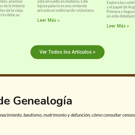
ntes, premios
está envuelta en misterio. Este
Explora las contr
s de la historia
lujoso palacio es una vivienda
y el papel de Arg
tes de la vieja
privada en estilo tardo-victoriano.
Primera y Segun
rrio debe su
en este detallado
Leer Más »
Leer Más »
Ver Todos los Artículos >
 de Genealogía
 nacimiento, bautismo, matrimonio y defunción, cómo consultar censos