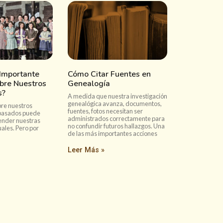
 Importante
Cómo Citar Fuentes en
bre Nuestros
Genealogía
s?
A medida que nuestra investigación
genealógica avanza, documentos,
re nuestros
fuentes, fotos necesitan ser
epasados puede
administrados correctamente para
ender nuestras
no confundir futuros hallazgos. Una
uales. Pero por
de las más importantes acciones
?
Leer Más »