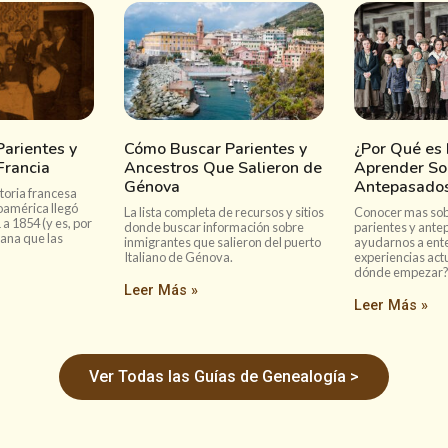
arientes y
Cómo Buscar Parientes y
¿Por Qué es
Francia
Ancestros Que Salieron de
Aprender So
Génova
Antepasado
toria francesa
oamérica llegó
La lista completa de recursos y sitios
Conocer mas sob
 a 1854 (y es, por
donde buscar información sobre
parientes y ant
rana que las
inmigrantes que salieron del puerto
ayudarnos a ent
Italiano de Génova.
experiencias act
dónde empezar
Leer Más »
Leer Más »
Ver Todas las Guías de Genealogía >