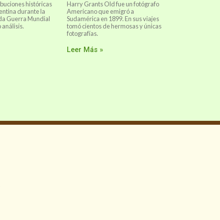
ibuciones históricas
Harry Grants Old fue un fotógrafo
entina durante la
Americano que emigró a
da Guerra Mundial
Sudamérica en 1899. En sus viajes
 análisis.
tomó cientos de hermosas y únicas
fotografías.
Leer Más »