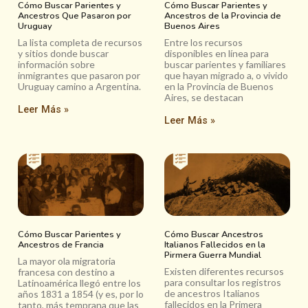
Cómo Buscar Parientes y
Cómo Buscar Parientes y
Ancestros Que Pasaron por
Ancestros de la Provincia de
Uruguay
Buenos Aires
La lista completa de recursos
Entre los recursos
y sitios donde buscar
disponibles en línea para
información sobre
buscar parientes y familiares
inmigrantes que pasaron por
que hayan migrado a, o vivido
Uruguay camino a Argentina.
en la Provincia de Buenos
Aires, se destacan
Leer Más »
Leer Más »
Cómo Buscar Parientes y
Cómo Buscar Ancestros
Ancestros de Francia
Italianos Fallecidos en la
Pirmera Guerra Mundial
La mayor ola migratoria
Existen diferentes recursos
francesa con destino a
para consultar los registros
Latinoamérica llegó entre los
de ancestros Italianos
años 1831 a 1854 (y es, por lo
fallecidos en la Primera
tanto, más temprana que las