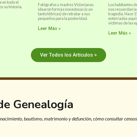
a en todo el
Fotógrafos y madres Victorianas
Los habitantes d
 su historia.
idearon formas novedosas (y un
nos recuerdan la
tanto tétricas) de retratar a sus
tragedia. Hace 1
pequeños para la posteridad.
enterradas aquí 
víctimas de las 
Leer Más »
Leer Más »
Ver Todos los Artículos >
 de Genealogía
 nacimiento, bautismo, matrimonio y defunción, cómo consultar censos