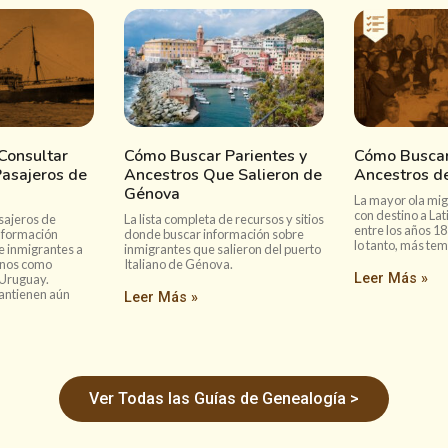
Consultar
Cómo Buscar Parientes y
Cómo Buscar
Pasajeros de
Ancestros Que Salieron de
Ancestros de
Génova
La mayor ola mig
con destino a La
asajeros de
La lista completa de recursos y sitios
entre los años 18
nformación
donde buscar información sobre
lo tanto, más te
e inmigrantes a
inmigrantes que salieron del puerto
anos como
Italiano de Génova.
Leer Más »
 Uruguay.
antienen aún
Leer Más »
Ver Todas las Guías de Genealogía >