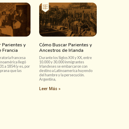
 Parientes y
Cómo Buscar Parientes y
 Francia
Ancestros de Irlanda
ratoria francesa
Durante los Siglos XIX y XX, entre
tinoamérica llegó
10.000 y 30.000 inmigrantes
31 a 1854 (y es, por
Irlandeses se embarcaron con
mprana que las
destino a Latinoamerica huyendo
del hambre y la persecución.
Argentina,
Leer Más »