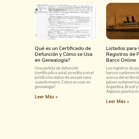
Qué es un Certificado de
Listados para 
Defunción y Cómo se Usa
Registros de 
en Genealogía?
Barco Online
Una partida de defunción
Los registros de p
(certificado o acta) acredita a nivel
barcos contienen i
jurídico los datos de una persona
acerca del arribo d
cuando muere. Cómo se usan en
países sudameric
genealogía?
Argentina, Brasil y
Algunos puertos m
Leer Más »
Leer Más »