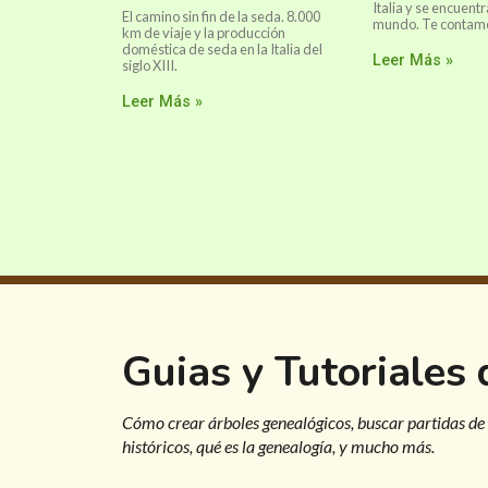
Italia y se encuentr
El camino sin fin de la seda. 8.000
mundo. Te contamos
km de viaje y la producción
doméstica de seda en la Italia del
Leer Más »
siglo XIII.
Leer Más »
Guias y Tutoriales
Cómo crear árboles genealógicos, buscar partidas de
históricos, qué es la genealogía, y mucho más.