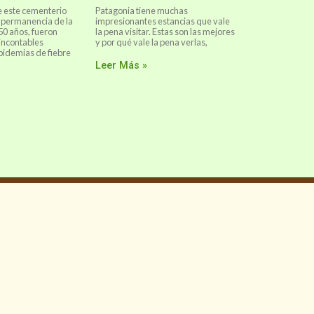
e este cementerio
Patagonia tiene muchas
 permanencia de la
impresionantes estancias que vale
50 años, fueron
la pena visitar. Estas son las mejores
incontables
y por qué vale la pena verlas,
epidemias de fiebre
Leer Más »