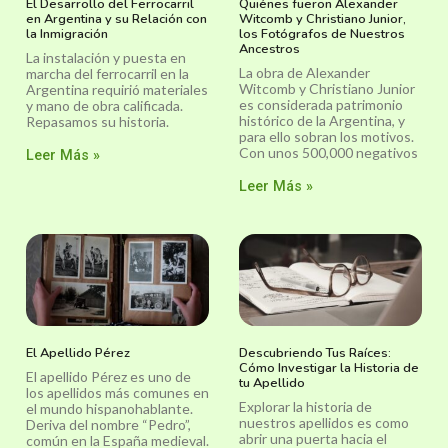
El Desarrollo del Ferrocarril
Quiénes fueron Alexander
en Argentina y su Relación con
Witcomb y Christiano Junior,
la Inmigración
los Fotógrafos de Nuestros
Ancestros
La instalación y puesta en
La obra de Alexander
marcha del ferrocarril en la
Witcomb y Christiano Junior
Argentina requirió materiales
es considerada patrimonio
y mano de obra calificada.
histórico de la Argentina, y
Repasamos su historia.
para ello sobran los motivos.
Con unos 500,000 negativos
Leer Más »
Leer Más »
El Apellido Pérez
Descubriendo Tus Raíces:
Cómo Investigar la Historia de
El apellido Pérez es uno de
tu Apellido
los apellidos más comunes en
Explorar la historia de
el mundo hispanohablante.
nuestros apellidos es como
Deriva del nombre “Pedro”,
abrir una puerta hacia el
común en la España medieval.