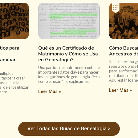
tios para
Qué es un Certificado de
Cómo Buscar
Matrimonio y Cómo se Usa
Ancestros de
amiliar
en Genealogía?
Italia tiene una 
registros donde 
Una partida de matrimonio contiene
pero la informaci
importantes datos clave para hacer
últiples
distribuida en di
investigaciones de genealogía. Pero
itas para crear
Aquí están los m
cómo se usan? Te explicamos.
s online, la
l de ellos utilizar
Leer Más »
Leer Más »
tanto
Ver Todas las Guías de Genealogía >