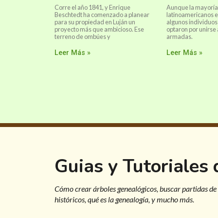
Corre el año 1841, y Enrique
Aunque la mayoría 
Beschtedt ha comenzado a planear
latinoamericanos e
para su propiedad en Luján un
algunos individuos 
proyecto más que ambicioso. Ese
optaron por unirse 
terreno de ombúes y
armadas.
Leer Más »
Leer Más »
Guias y Tutoriales
Cómo crear árboles genealógicos, buscar partidas de
históricos, qué es la genealogía, y mucho más.