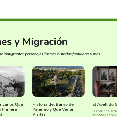
nes y Migración
e inmigrantes, personajes ilustres, historias familiares y más.
ricanos Que
Historia del Barrio de
El Apellido 
a Primera
Palermo y Qué Ver Si
El apellido Garcí
l
Visitas
hispano y se rem