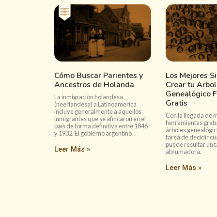
Cómo Buscar Parientes y
Los Mejores Si
Ancestros de Holanda
Crear tu Arbol
Genealógico F
La inmigración holandesa
Gratis
(neerlandesa) a Latinoamerica
incluye generalmente a aquellos
Con la llegada de m
inmigrantes que se afincaron en el
herramientas gratu
país de forma definitiva entre 1846
árboles genealógico
y 1932. El gobierno argentino
tarea de decidir cuá
puede resultar un 
Leer Más »
abrumadora.
Leer Más »