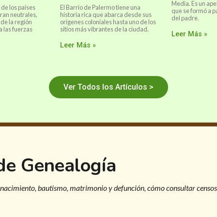
Media. Es un ape
de los países
El Barrio de Palermo tiene una
que se formó a p
ran neutrales,
historia rica que abarca desde sus
del padre.
de la región
orígenes coloniales hasta uno de los
a las fuerzas
sitios más vibrantes de la ciudad.
Leer Más »
Leer Más »
Ver Todos los Artículos >
 de Genealogía
 nacimiento, bautismo, matrimonio y defunción, cómo consultar censos