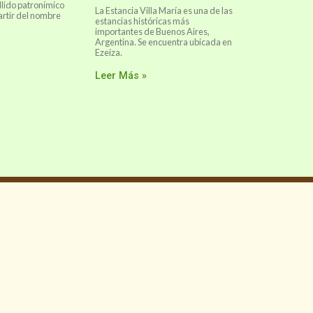
llido patronímico
La Estancia Villa María es una de las
artir del nombre
estancias históricas más
importantes de Buenos Aires,
Argentina. Se encuentra ubicada en
Ezeiza.
Leer Más »