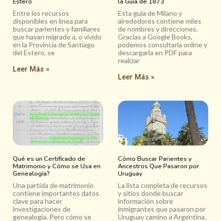
Estero
la Guía de 1873
Entre los recursos
Esta guía de Milano y
disponibles en línea para
alrededores contiene miles
buscar parientes y familiares
de nombres y direcciones.
que hayan migrado a, o vivido
Gracias a Google Books,
en la Provincia de Santiago
podemos consultarla online y
del Estero, se
descargarla en PDF para
realizar
Leer Más »
Leer Más »
Qué es un Certificado de
Cómo Buscar Parientes y
Matrimonio y Cómo se Usa en
Ancestros Que Pasaron por
Genealogía?
Uruguay
Una partida de matrimonio
La lista completa de recursos
contiene importantes datos
y sitios donde buscar
clave para hacer
información sobre
investigaciones de
inmigrantes que pasaron por
genealogía. Pero cómo se
Uruguay camino a Argentina.