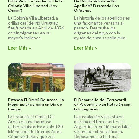
Entre Ríos: La Fundación de la
De Dónde Proviene Mi
Colonia Villa Libertad (hoy
Apellido? Buscando Los
Chajarí)
Orígenes
La Colonia Villa Libertad, a
La historia de los apellidos es
orillas casi del río Uruguay,
una fascinante ventana al
fue fundada en Abril de 1876
pasado. Descrube los
con inmigrantes en su
orígenes del tuyo con la
mayoría Italianos.
ayuda de esta sencilla guía.
Leer Más »
Leer Más »
Estancia El Ombú De Areco: La
El Desarrollo del Ferrocarril
Mejor Estancia para un Día de
en Argentina y su Relación con
Campo
la Inmigración
La Estancia El Ombú De
La instalación y puesta en
Areco es una hermosa
marcha del ferrocarril en la
estancia histórica a solo 120
Argentina requirió materiales
kilómetros de Buenos Aires.
y mano de obra calificada.
Cómo visitarla y qué ver.
Repasamos su historia.