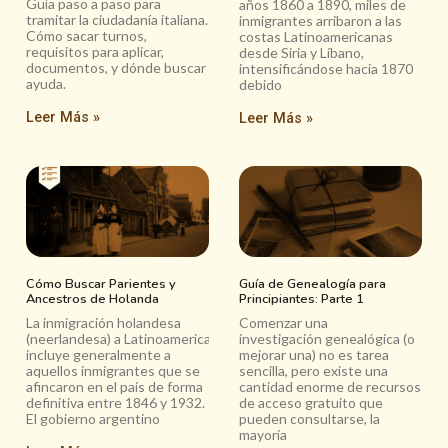
Guía paso a paso para
años 1860 a 1890, miles de
tramitar la ciudadanía italiana.
inmigrantes arribaron a las
Cómo sacar turnos,
costas Latinoamericanas
requisitos para aplicar,
desde Siria y Líbano,
documentos, y dónde buscar
intensificándose hacia 1870
ayuda.
debido
Leer Más »
Leer Más »
Cómo Buscar Parientes y
Guía de Genealogía para
Ancestros de Holanda
Principiantes: Parte 1
La inmigración holandesa
Comenzar una
(neerlandesa) a Latinoamerica
investigación genealógica (o
incluye generalmente a
mejorar una) no es tarea
aquellos inmigrantes que se
sencilla, pero existe una
afincaron en el país de forma
cantidad enorme de recursos
definitiva entre 1846 y 1932.
de acceso gratuito que
El gobierno argentino
pueden consultarse, la
mayoría