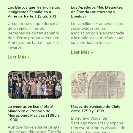
Los Barcos que Trajeron a los
Los Apellidos Más Elegantes
Inmigrantes Españoles a
de Francia (Aristocracia y
América: Parte 1 (Siglo XIX)
Bonitos)
Un un proceso que duró más
Los apellidos Franceses más
de un siglo, miles de
reconocidos por su
personas de orígen español
asociación con la aristocracia
decidieron probar suerte en
o la nobleza o apreciados por
América. Los barcos que los
su sonoridad o belleza.
llevaron
Leer Más »
Leer Más »
La Emigración Española al
Mapas de Santiago de Chile
Mundo en el Periodo de
entre 1750 y 1809
Migraciones Masivas (1880 a
El Archivo Visual de
1930)
Santiago recolecta y expone
Aunque hoy en día se tenga
representaciones visuales de
una mirada diferente, España
la ciudad de Santiago,