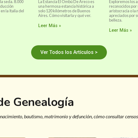
 la seda. 8.000
La Estancia El Ombú De Areco es
Exploremos los a
oducción
una hermosa estancia histórica a
reconocidos por 
n la Italia del
solo 120 kilómetros de Buenos
aristocracia o la
Aires. Cómo visitarla y qué ver.
apreciados por s
belleza.
Leer Más »
Leer Más »
Ver Todos los Artículos >
 de Genealogía
 nacimiento, bautismo, matrimonio y defunción, cómo consultar censos