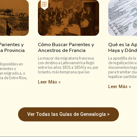
arientes y
Cómo Buscar Parientes y
Qué es la Ap
a Provincia
Ancestros de Francia
Haya y Dónd
La mayor ola migratoria francesa
La apostilla de 
con destino a Latinoamérica llegó
de legalización 
disponibles en
entre los años 1831 a 1854 (y es, por
documentos legal
arientes y
lo tanto, más temprana que las
para tramitar ci
an migrado a, o
legalizar partida
ia de Entre Ríos,
Leer Más »
Leer Más »
Ver Todas las Guías de Genealogía >