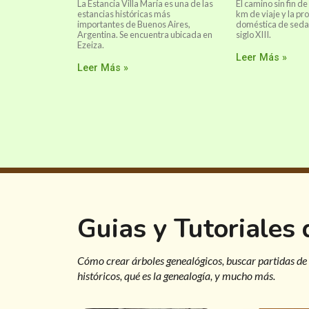
La Estancia Villa María es una de las
El camino sin fin de
estancias históricas más
km de viaje y la pr
importantes de Buenos Aires,
doméstica de seda e
Argentina. Se encuentra ubicada en
siglo XIII.
Ezeiza.
Leer Más »
Leer Más »
Guias y Tutoriales
Cómo crear árboles genealógicos, buscar partidas de
históricos, qué es la genealogía, y mucho más.