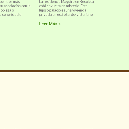
pellidos más
La residencia Maguire en Recoleta
su asociación con la
está envuelta en misterio. Este
 nobleza o
lujoso palacio es una vivienda
u sonoridad o
privada en estilo tardo-victoriano.
Leer Más »