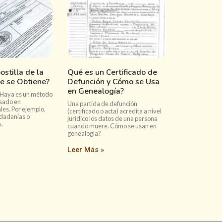
ostilla de la
Qué es un Certificado de
e se Obtiene?
Defunción y Cómo se Usa
en Genealogía?
la Haya es un método
usado en
Una partida de defunción
es. Por ejemplo,
(certificado o acta) acredita a nivel
udadanías o
jurídico los datos de una persona
s.
cuando muere. Cómo se usan en
genealogía?
Leer Más »