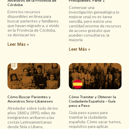
Ancestros de la Provincia de
Principiantes: Parte 1
Córdoba
Comenzar una
Entre los recursos
investigación genealógica (o
disponibles en línea para
mejorar una) no es tarea
buscar parientes y familiares
sencilla, pero existe una
que hayan migrado a, o vivido
cantidad enorme de recursos
en la Provincia de Córdoba,
de acceso gratuito que
se destacan los
pueden consultarse, la
mayoría
Leer Más »
Leer Más »
Cómo Buscar Parientes y
Cómo Tramitar y Obtener la
Ancestros Sirio-Libaneses
Ciudadanía Española – Guía
paso a Paso
Alrededor sobre todo de los
Guía paso a paso para
años 1860 a 1890, miles de
tramitar la ciudadanía
inmigrantes arribaron a las
española. Cómo sacar turnos,
costas Latinoamericanas
requisitos para aplicar,
desde Siria y Líbano,