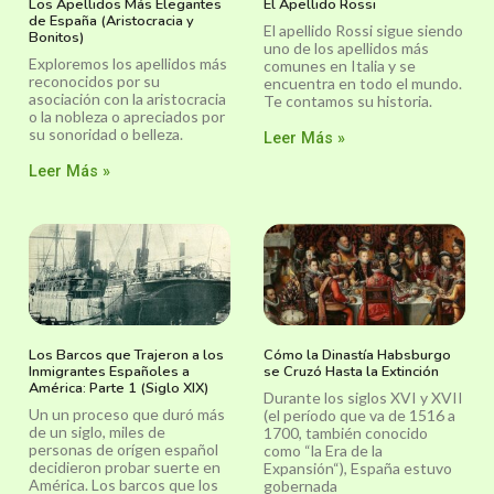
Los Apellidos Más Elegantes
El Apellido Rossi
de España (Aristocracia y
El apellido Rossi sigue siendo
Bonitos)
uno de los apellidos más
Exploremos los apellidos más
comunes en Italia y se
reconocidos por su
encuentra en todo el mundo.
asociación con la aristocracia
Te contamos su historia.
o la nobleza o apreciados por
su sonoridad o belleza.
Leer Más »
Leer Más »
Los Barcos que Trajeron a los
Cómo la Dinastía Habsburgo
Inmigrantes Españoles a
se Cruzó Hasta la Extinción
América: Parte 1 (Siglo XIX)
Durante los siglos XVI y XVII
Un un proceso que duró más
(el período que va de 1516 a
de un siglo, miles de
1700, también conocido
personas de orígen español
como “la Era de la
decidieron probar suerte en
Expansión“), España estuvo
América. Los barcos que los
gobernada