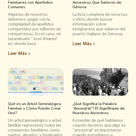
Familiares con Apellidos
Ancestros Que Salieron de
Comunes
Génova
Algunos de nosotros
La lista completa de recursos
debemos cargar con la
y sitios donde buscar
complejidad de apellidos
información sobre
compartidos por millones de
inmigrantes que salieron del
compatriotas. En mi caso, mi
puerto Italiano de Génova.
tatarabuelo “José Alvarez”
es, desde hace
Leer Más »
Leer Más »
Qué es un Arbol Genealógico
¿Qué Significa la Palabra
Familiar y Cómo Puedo Crear
“Ancestral”? El Significado de
Uno?
Nuestros Ancestros
Un arbol genealógico o arbol
Entender de qué hablamos
familiar representa todas las
cuando decimos que algo es
conexiones familiares como
“ancestral” es importante
padres, abuelos, y bisabuelos
cuando estudiamos a